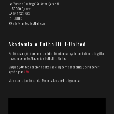
"Sunrise Buildings" Rr. Anton Qeta p.N
50000 Gjakove
044 133 593
JUNITED
info@junited-football.com
Akademia e Futbollit J-United
Për të pasur një të ardhme të ndritur të orientuar nga futbolli atëherë të gjitha
rrugët ju qojnë te Akademia e Futbollit J-United.
Magjia e J-United qëndron në aftësinë e saj për të shëndrritur, bëhu edhe ti
pjesë e jona
këtu...
Me ne do të jeni të parët... Me ne suksesi është i garantuar.