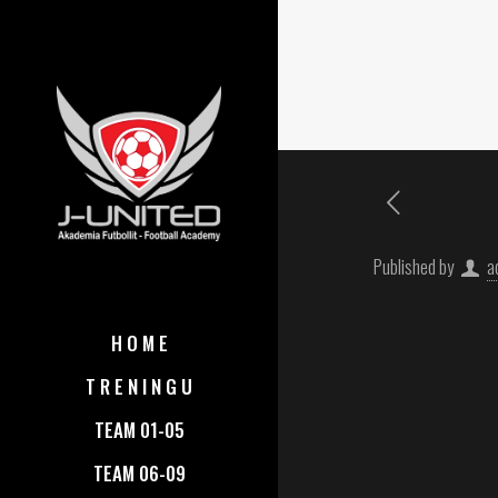
Published by
a
H O M E
T R E N I N G U
TEAM 01-05
TEAM 06-09