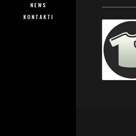
N E W S
K O N T A K T I