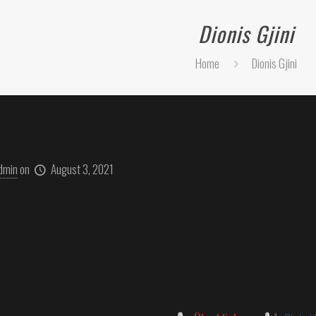
Dionis Gjini
Home
Dionis Gjini
dmin
on
August 3, 2021