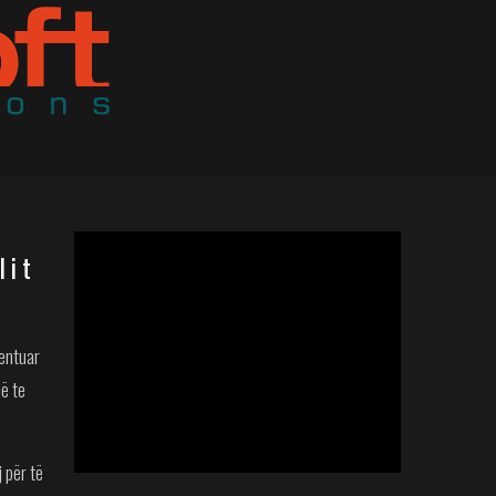
lit
ientuar
në te
 për të