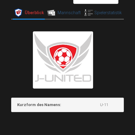
Überblick
Mannschaft
Spielerstatistik
Kurzform des Namens:
U-11