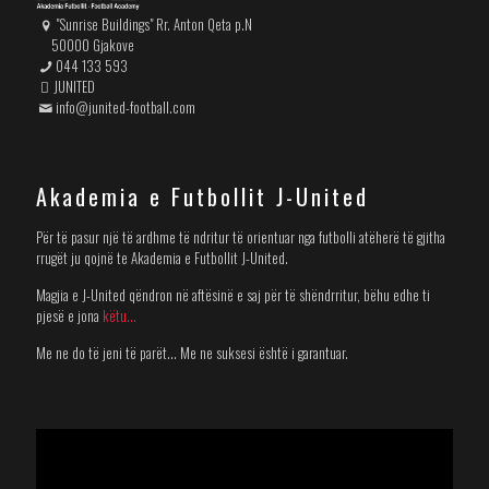
"Sunrise Buildings" Rr. Anton Qeta p.N
50000 Gjakove
044 133 593
JUNITED
info@junited-football.com
Akademia e Futbollit J-United
Për të pasur një të ardhme të ndritur të orientuar nga futbolli atëherë të gjitha
rrugët ju qojnë te Akademia e Futbollit J-United.
Magjia e J-United qëndron në aftësinë e saj për të shëndrritur, bëhu edhe ti
pjesë e jona
këtu...
Me ne do të jeni të parët... Me ne suksesi është i garantuar.